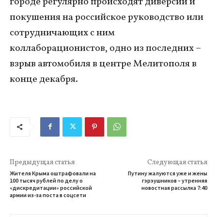
городе регулярно происходят диверсии и
покушения на российское руководство или
сотрудничающих с ним
коллаборационистов, одно из последних –
взрыв автомобиля в центре Мелитополя в
конце декабря.
Предыдущая статья
Следующая статья
Жителя Крыма оштрафовали на
Путину жалуются уже и жены
100 тысяч рублей по делу о
гэрэушников – утренняя
«дискредитации» российской
новостная рассылка 7:40
армии из-за поста в соцсети